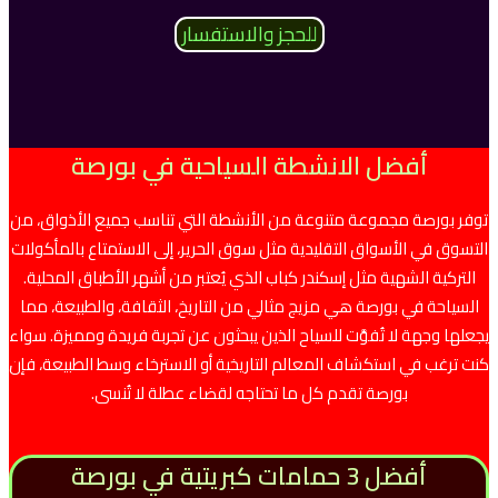
للحجز والاستفسار
أفضل الانشطة السياحية في بورصة
توفر بورصة مجموعة متنوعة من الأنشطة التي تناسب جميع الأذواق، من
التسوق في الأسواق التقليدية مثل سوق الحرير، إلى الاستمتاع بالمأكولات
التركية الشهية مثل إسكندر كباب الذي يُعتبر من أشهر الأطباق المحلية.
السياحة في بورصة هي مزيج مثالي من التاريخ، الثقافة، والطبيعة، مما
يجعلها وجهة لا تُفوَّت للسياح الذين يبحثون عن تجربة فريدة ومميزة. سواء
كنت ترغب في استكشاف المعالم التاريخية أو الاسترخاء وسط الطبيعة، فإن
بورصة تقدم كل ما تحتاجه لقضاء عطلة لا تُنسى.
أفضل 3 حمامات كبريتية في بورصة