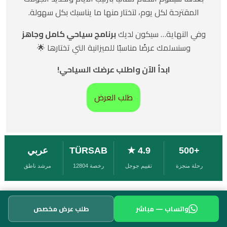
المقترحة لكل يوم، لتختار منها ما يناسبك بكل سهولة.
وفي النهاية… سيكون لديك
برنامج سياحي كامل وجاهز
وسنسلمك عرضًا مناسبًا للميزانية التي تختارها 🌟
ابدأ الآن واطلب عرضك السياحي!
طلب العرض
+500
4.9 ★
TÜRSAB
عربي
رحلة منجزة
تقييم جوجل
رخصة 12804
مرشد ناطق
türsab 12804 azzamogllu
وكالة السياحة في تركيا –
الخدمات السياحية في كافة المناطق و المدن التركية
واتساب — مباشر
طلب عرض مخصص
trabzonfun