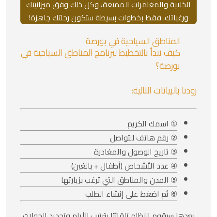
الخلابة والمغامرات الممتعة، وكل ذلك وفق ميزانيتك
ورغباتك. فقط بخطوات بسيطة ستكون رحلتك جاهزة!
المناطق السياحية في بورصة
كيف نبدأ بالتخطيط لبرنامج المناطق السياحية في
بورصة؟
زودنا بالبيانات التالية:
① اسمك الكريم
② رقم هاتف للتواصل
③ تاريخ الوصول والمغادرة
④ عدد الأشخاص (أطفال + بالغين)
⑤ المدن والمناطق التي ترغب بزيارتها
⑥ ثم اضغط على إنشاء الطلب
بعدها سيقوم النظام تلقائيًا بترتيب الأيام وتحديد الجولات