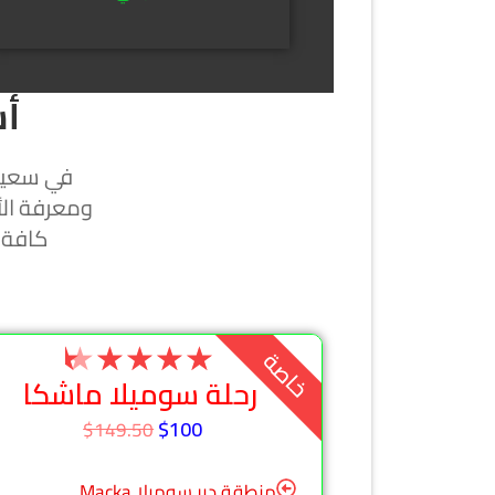
أس
في سعينا
ومعرفة الأ
كافة 
★
★
★
★
★
خاصة
رحلة سوميلا ماشكا
$100
$149.50
منطقة دير سوميلا Maçka‬‏