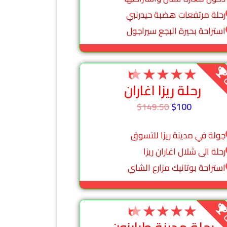
رحلة مرتفعات هضبة حيدرنبي
استراحة بحيرة البجع سيراجول
★
★
★
★
★
ة
رحلة ريزا اغاران
$100
$149.50
جولة في مدينة ريزا للتسوق
رحلة الى شلال اغاران ريزا
استراحة بوتانيك مزارع الشاي
★
★
★
★
★
ة