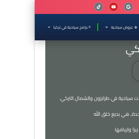
📳 عروض سياحية
© برامج سياحية في تركيا
ركي
ات سياحية في طرابزون والشمال التركي.
دة, هي بديع خلق الله
زا واريافها