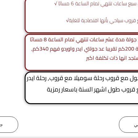
ساعات تنتهي تمام الساعة 6 مسائا √
ع قروب سياحي بأنها اقتصادية للغاية√
جولات سياحية في طرابزون سيارة خاصة, جولة مدة عشر ساعات تنتهي تمام الساعة 8 مسائا
شاملة الديزل√ الجولة الواحدة بمسافة 200كم تقريبا عد جولتي ايدر واوردو فهم 340كم,
جد انها ذات تكلفة اكبر
جول مع قروب رحلة سوميلا مع قروب, رحلة ايدر
 قروب طول اشهر السنة باسعار رمزية
ي
جو