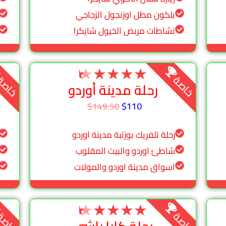
بلكون مطل اوزنجول الزجاجي
نشاطات مربض الخيول شايكرا
★
★
★
★
★
خاصة
خاص
رحلة مدينة أوردو
$110
$149.50
رحلة تلفريك بوزتبة مدينة اوردو
شاطئ اوردو والبيت المقلوب
اسواق مدينة اوردو والمولات
★
★
★
★
★
خاصة
خاص