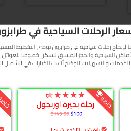
عار الرحلات السياحية في طرابزو
 لإنجاح رحلات سياحية فى طرابزون نوصي التخطيط المسبق
ماكن السياحية والحجز المسبق للسكن خصوصا للعوائل ,
الخدمات والتسهيلات لنوضح أنسب الخيارات في الشمال ال
★
★
★
★
★
خاصة
خاص
رحلة بحيرة اوزنجول
$100
$149.50
زيارة شلال اتاكوي شايكرا