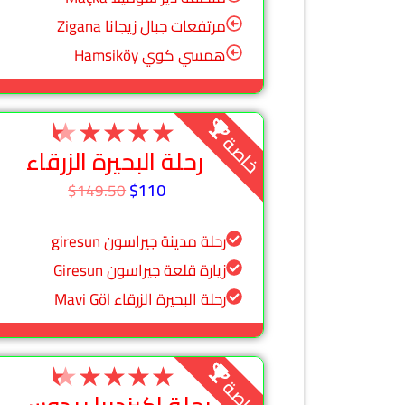
مرتفعات جبال زيجانا Zigana
همسي كوي Hamsiköy
★
★
★
★
★
خاصة
رحلة البحيرة الزرقاء
$110
$149.50
رحلة مدينة جيراسون giresun
زيارة قلعة جيراسون Giresun
رحلة البحيرة الزرقاء Mavi Göl
★
★
★
★
★
خاصة