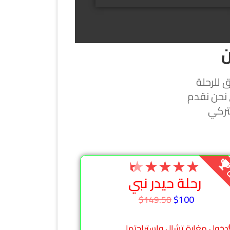
ن
 للرحلة
 نحن نقدم
تركي
★
★
★
★
★
ة
رحلة حيدر نبي
$100
$149.50
دخول مغارة تشال واستراحتها