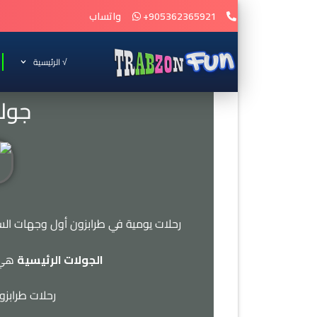
905362365921+
واتساب
√ الرئيسية
جولا
رحلات يومية في طرابزون أول وجهات السي
الجولات الرئيسية
هي ع
رحلات طرابزو