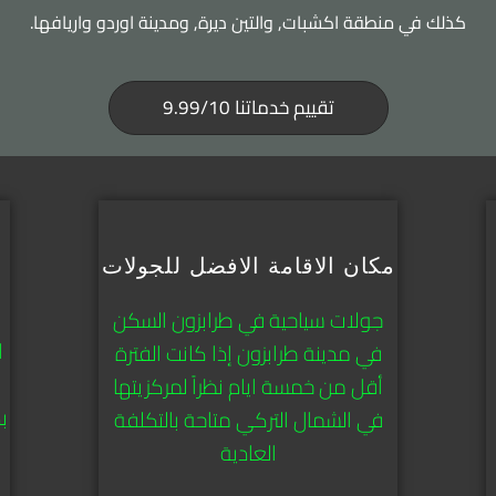
كذلك في منطقة اكشبات, والتين ديرة, ومدينة اوردو واريافها.
تقييم خدماتنا 9.99/10
مكان الاقامة الافضل للجولات
جولات سياحية في طرابزون السكن
ا
في مدينة طرابزون إذا كانت الفترة
أقل من خمسة ايام نظراً لمركزيتها
ب
في الشمال التركي متاحة بالتكلفة
العادية