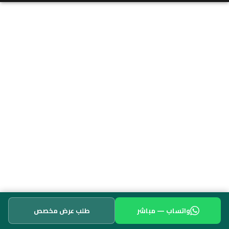
واتساب — مباشر
طلب عرض مخصص