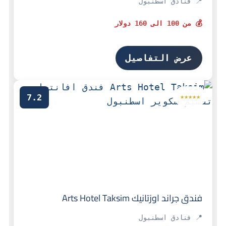
📍 فنادق اسطنبول
💰 من 100 الى 160 دولار
عرض التفاصيل
7.2
★★★★★
فندق جراند اوزتانيك Arts Hotel Taksim
📍 فنادق اسطنبول