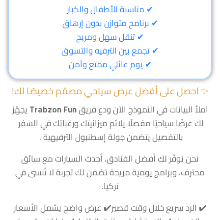
✔ مناسبة للأطفال والكبار
✔ برنامج متوازن بدون إرهاق
✔ تنقل سهل ومريح
✔ تجمع بين الترفيه والتسوق
✔ يوم عائلي ممتع وآمن
✨ احصل على أفضل عرض سياحي مصمّم خصيصًا لك!
املأ البيانات في النموذج الآن ودع فريق
Trabzon Fun
يجهّز
لك عرضًا سياحيًا مفصلًا يلائم ميزانيتك ورغباتك في السفر
بالتفصيل يتضمن جولة إسطنبول الترفيهية .
نحن نوفّر لك أفضل الفنادق، أحدث السيارات مع سائق
محترف، وبرامج يومية مريحة تضمن لك تجربة لا تُنسى في
تركيا.
✔️ الرد سريع خلال وقت قصير
✔️ عرض واضح يشمل الأسعار