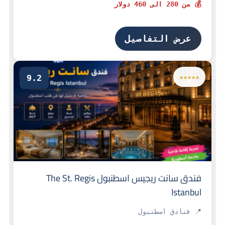
💰 من 280 الى 460 دولار
عرض التفاصيل
9.2
★★★★★
فندق سانت ريجيس اسطنبول The St. Regis
Istanbul
📍 فنادق اسطنبول