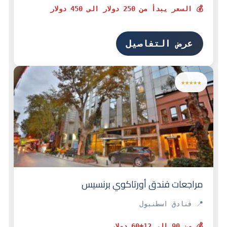
💰 السعر يبدأ من 250 دولار الى 450 دولار
عرض التفاصيل
★★★★★
مراجعات فندق أورتاكوي برنسيس
📍 فنادق اسطنبول
💰 من 90 الى 12+60 دولار