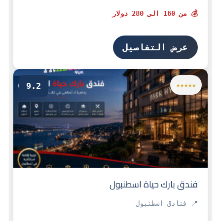
💰 من 160 الى 280 دولار
عرض التفاصيل
9.2
★★★★★
فندق بارك حياة اسطنبول
📍 فنادق اسطنبول