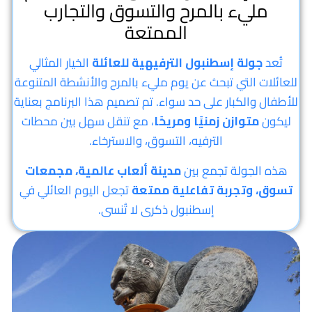
مليء بالمرح والتسوق والتجارب
الممتعة
تُعد
جولة إسطنبول الترفيهية للعائلة
الخيار المثالي
للعائلات التي تبحث عن يوم مليء بالمرح والأنشطة المتنوعة
للأطفال والكبار على حد سواء. تم تصميم هذا البرنامج بعناية
ليكون
متوازن زمنيًا ومريحًا
، مع تنقل سهل بين محطات
الترفيه، التسوق، والاسترخاء.
هذه الجولة تجمع بين
مدينة ألعاب عالمية، مجمعات
تسوق، وتجربة تفاعلية ممتعة
تجعل اليوم العائلي في
إسطنبول ذكرى لا تُنسى.