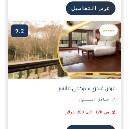
عرض التفاصيل
9.2
★★★★★
عرض فندق سيركجي مانشن
📍 فنادق اسطنبول
💰 من 170 الى 200 دولار