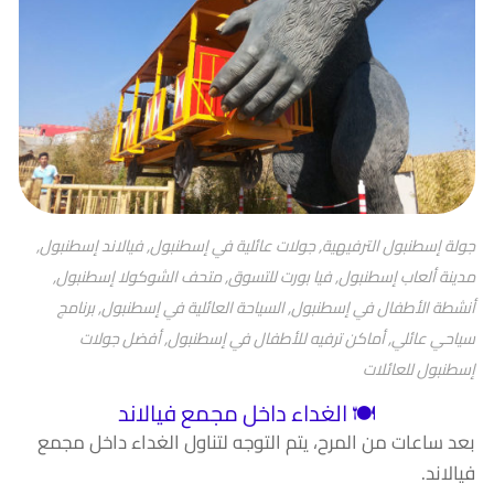
جولة إسطنبول الترفيهية, جولات عائلية في إسطنبول, فيالاند إسطنبول,
مدينة ألعاب إسطنبول, فيا بورت للتسوق, متحف الشوكولا إسطنبول,
أنشطة الأطفال في إسطنبول, السياحة العائلية في إسطنبول, برنامج
سياحي عائلي, أماكن ترفيه للأطفال في إسطنبول, أفضل جولات
إسطنبول للعائلات
🍽️ الغداء داخل مجمع فيالاند
بعد ساعات من المرح، يتم التوجه لتناول الغداء داخل مجمع
فيالاند.