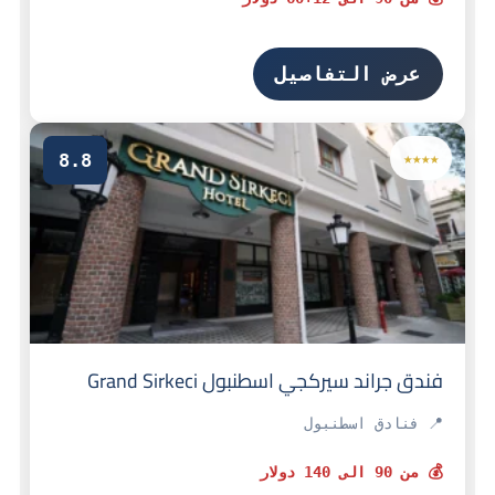
عرض التفاصيل
8.8
★★★★
فندق جراند سيركجي اسطنبول Grand Sirkeci
📍 فنادق اسطنبول
💰 من 90 الى 140 دولار