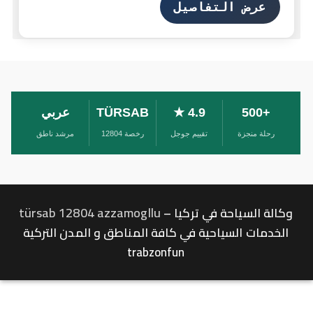
عرض التفاصيل
+500
4.9 ★
TÜRSAB
عربي
رحلة منجزة
تقييم جوجل
رخصة 12804
مرشد ناطق
türsab 12804 azzamogllu
وكالة السياحة في تركيا –
الخدمات السياحية في كافة المناطق و المدن التركية
trabzonfun