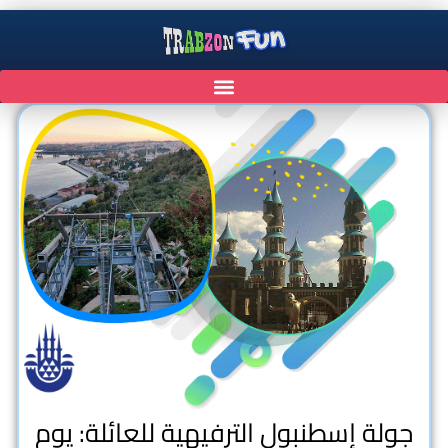
جولة إسطنبول الترفيهية للعائلة: يوم