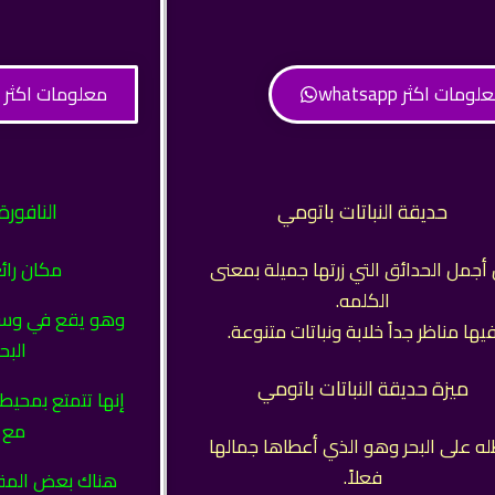
لومات اكثر whatsapp
معلومات اكثر whatsapp
حديقة النباتات باتومي
النافورة
أجمل الحدائق التي زرتها جميلة بمعنى
مكان رائ
الكلمه.
وهو يقع في وس
يها مناظر جداً خلابة ونباتات متنوعة.
البح
ميزة حديقة النباتات باتومي
إنها تتمتع بمحي
مع أ
ه على البحر وهو الذي أعطاها جمالها
فعلاً.
هناك بعض المق