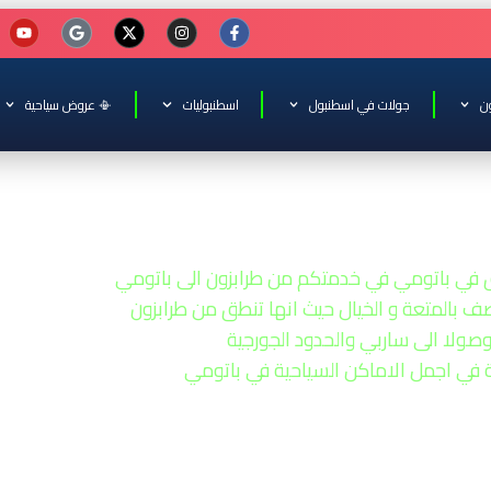
ن
جولات في اسطنبول
اسطنبوليات
📳 عروض سياحية
 في باتومي 85$ باليوم
 في باتومي في خدمتكم من طرابزون الى باتومي
صف بالمتعة و الخيال حيث انها تنطق من طرابزون
صولا الى ساربي والحدود الجورجية
 في اجمل الاماكن السياحية في باتومي
كم سعر السائق في جورجيا
ليسي) و (باتومي) مع سواق عربي