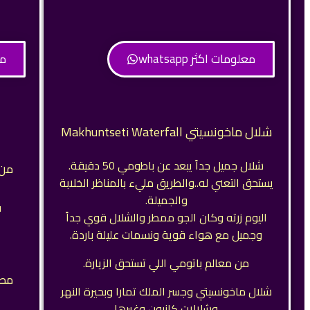
معلومات اكثر whatsapp
مع
شلال ماخونسيتي Makhuntseti Waterfall
شلال جميل جداً يبعد عن باطومي 50 دقيقة.
من 
يستحق التعني له..والطريق مليء بالمناظر الخلابة
والجميلة.
ف
اليوم زرته وكان الجو ممطر والشلال قوي جداً
وجميل مع هواء قوية ونسمات عليلة باردة.
من معالم باتومي اللي تستحق الزيارة.
مطل
شلال ماخونسيتي وجسر الملك تمارا وبحيرة النهر
وشلالات كانيون وغيرها