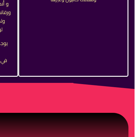
و أن
ورقانه
ولك
لو
يوجد
في ا