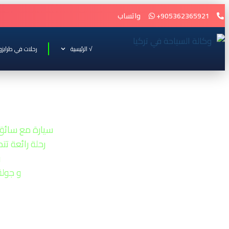
905362365921+
واتساب
√ الرئيسية
رحلات في طرابزو
سيارة مع سائق
سيارة مع سائق
رحلة رائعة تت
و
و جولة
جورجيا (تب