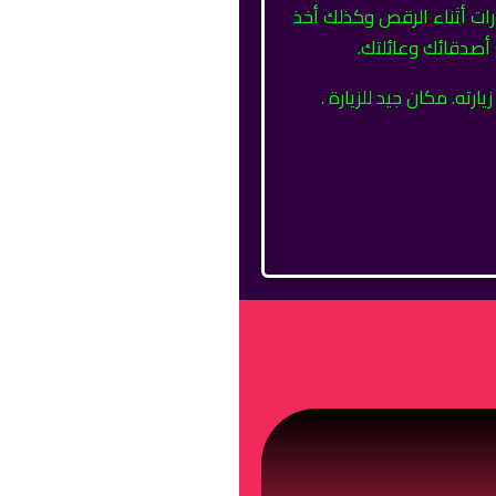
ورات أثناء الرقص وكذلك أخذ
 أصدقائك وعائلتك.
رته. مكان جيد للزيارة .