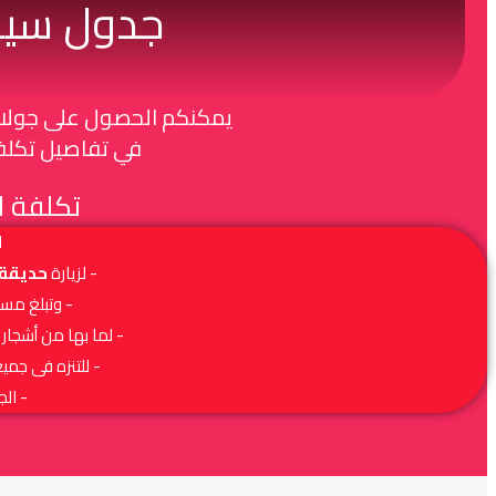
جدول سيا
يمكنكم الحصول على جولات 
في تفاصيل تكلفة
تكلفة ال
ا
- لزيارة
حديقة 
- وتبلغ مساحتها 110 هكتار وتعتبر أكبر حدي
- لما بها من أشجار ا
- للتنزه فى جمي
- الج