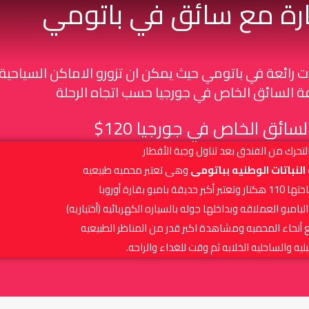
رة مع سائق في باتومي
رائعة في باتومي حيث يمكن ان تزورو الاماكن السياحية
 السائق الخاص في جورجيا حسب اتجاه الرحلة
سائق الخاص في جورجيا 120$
لتحرك من الفندق بعد تناول وجبة الأفطار
النباتات الوطنيه بباتومى
وهى تعتبر محميه طبيعيه
قة بامبو بقارة أوروبا
لبامبو العملاقه وبداخلها جوله بالسياره الكهربائيه (أختياريه)
ع أنحاء المحميه ومشاهدة اكبر قدر من المناظر الطبيعيه
بليه والساحليه الخلابه ثم وقت للغداء والراحه.