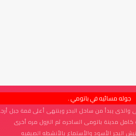
جوله مسائيه في باتومي .
 والذى يبدأ من ساحل البحر وينتهى أعلى قمة جبل أرجو
 كامل مدينة باتومى الساحره ثم النزول مره أخرى
يش البحر الأسود والأستماع بالأنشطه الصيفيه