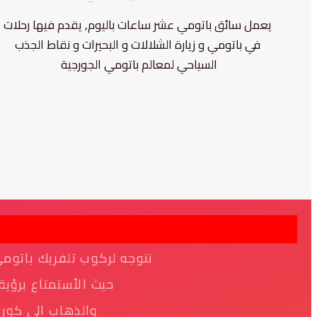
يعمل سائق باتومي عشر ساعات باليوم, يقدم فيها رحلات
في باتومي و زيارة الشلالات و البحيرات و نقاط الجذب
السياحي لمعالم باتومي الجورجية
نتوجه لركوب تلفريك باتومى
حيث الأستمتاع برؤية
والذهاب الى كورن