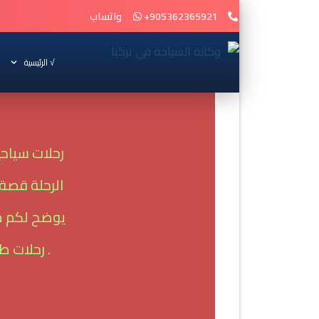
905362365921+
واتساب
√ الرئيسية
رحلات سياح
الرحلة قصة
يوضح لكم مزا
. رحلات ط