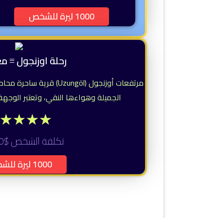
1000 ليرة للشخص
رحلة اوزنجول ≡ م
مرتفعات أوزنجول (Uzungöl) ق
الجميلة وهواءها النقي، وتعتبر الوجهة 
★
★
★
★
تكلفة الشخص $30
1000 ليرة للشخص