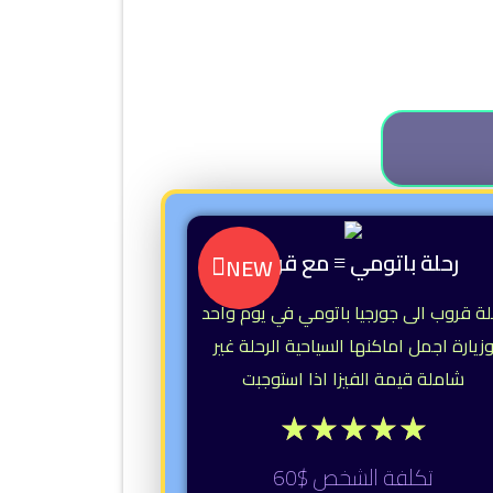
رحلة باتومي ≡ مع قروب
NEW
لة قروب الى جورجيا باتومي في يوم واحد
زيارة اجمل اماكنها السياحية الرحلة غير
شاملة قيمة الفيزا اذا استوجبت
★
★
★
★
★
تكلفة الشخص $60