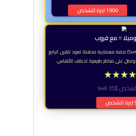
1900 ليرة للشخص
ميلا ≡ مع قروب
رحلة دير سوميلا (Sumela Monastery) تحفة معمارية مذهلة تعود للقرن الرابع
 وتطل على مناظر طبيعية تخطف الأنفاس.
★
★
★
لشخص $35
40$
شخص