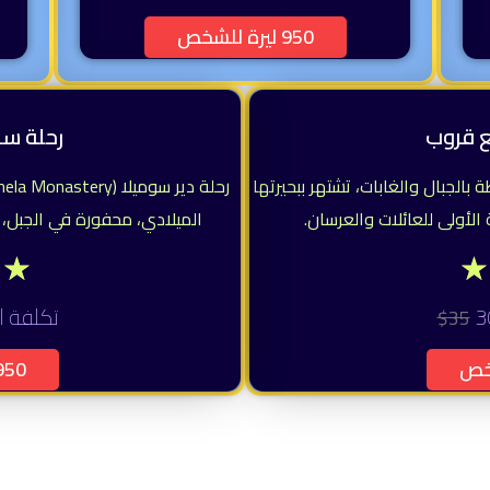
950 ليرة للشخص
ع قروب
رحلة سو
رية ساحرة محاطة بالجبال والغابات، تشتهر ببحيرتها
الأولى للعائلات والعرسان.
الميلادي، محفورة في الجبل،
★
★
★
تكلفة ا
35$
950 ليرة لل