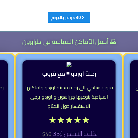
30 دولار باليوم
🌄 أجمل الأماكن السياحية في طرابزون
رحلة اوردو ≡ مع قروب
ل
قروب سياحي الى رحلة مدينة اوردو واماكنها
رح
السياحية بنوعيها جيراسون و اوردو يرجى
و
الاستفسار حول المتاح
★
★
★
★
★
تكلفة الشخص $35
40$