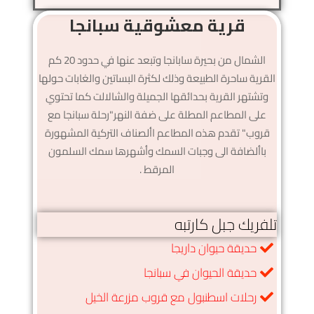
قرية معشوقية سبانجا
الشمال من بحيرة سابانجا وتبعد عنها في حدود 20 كم
القرية ساحرة الطبيعة وذلك لكثرة البساتين والغابات حولها
وتشتهر القرية بحدائقها الجميلة والشالالت كما تحتوي
على المطاعم المطلة على ضفة النهر"رحلة سبانجا مع
قروب" تقدم هذه المطاعم األصناف التركية المشهورة
باألضافة الى وجبات السمك وأشهرها سمك السلمون
المرقط .
تلفريك جبل كارتبه
حديقة حيوان داريجا
حديقة الحيوان في سبانجا
رحلات اسطنبول مع قروب مزرعة الخيل