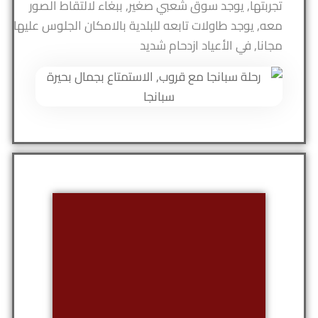
تجربتها, يوجد سوق شعبي صغير, ببغاء لالتقاط الصور
معه, يوجد طاولات تابعه للبلدية بالامكان الجلوس عليها
مجانا, في الأعياد ازدحام شديد