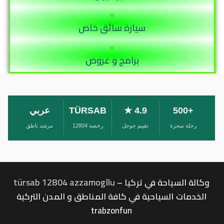
سيارة سائق خاص
برامج و عروض
+500
4.9 ★
TÜRSAB
عربي
رحلة منجزة
تقييم جوجل
رخصة 12804
مرشد ناطق
türsab 12804 azzamogllu
وكالة السياحة في تركيا –
الخدمات السياحية في كافة المناطق و المدن التركية
trabzonfun