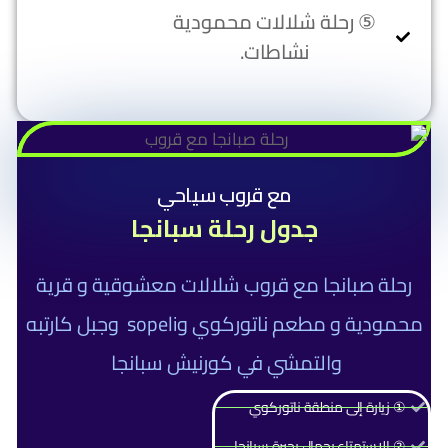
⑤ رحلة شلالات محمودية
نشاطات.
مع قروب سياحي
جدول رحلة سبانجا
رحلة صبانجا مع قروب ‏شلالات معشوقية و ‏قرية
محمودية و مطعم ‏ناتوركوي وsopeli و‏جبل كارتبه
والتمشي في ‏كورنيش سبانجا
① زيارة إلى منطقة ناتوركوي
② الاستمتاع بجمال بحيرة سبانجا