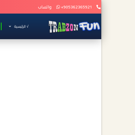
905362365921+
واتساب
√ الرئيسية