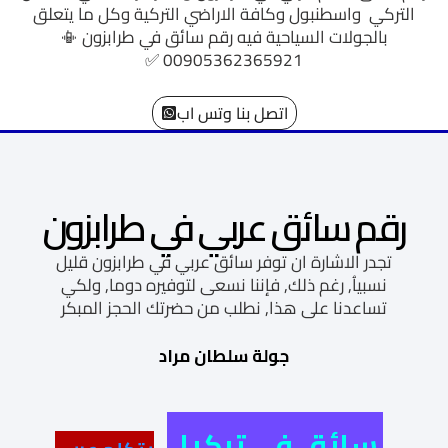
التركي واسطنبول وكافة الاراضي التركية وكل ما يتعلق
بالجولات السياحية فيه رقم سائق في طرابزون
📳
✅
00905362365921
اتصل بنا وتس اب
رقم سائق عربي في طرابزون
تجدر الاشارة ان توفر سائق عربي في طرابزون قليل
نسبياُ, رغم ذلك, فإننا نسعى لتوفيره دوما, ولكي
تساعدنا على هذا, نطلب من حضرتك الحجز المبكر
جولة سلطان مراد
سائق في تركيا