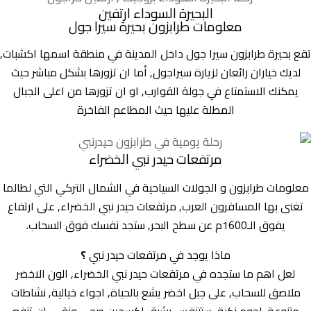
البحيرة السوداء ارتفين
معلومات طرابزون بحيرة سيرا جول
تقع بحيرة طرابزون سيرا جول داخل المدينة في منطقة اسمها اكشبات,
لديك خياران رائعان لزيارة سيراجول, أما ان تزورها بشكل مباشر حيث
يمكنك الاستمتاع في جولة القوارب, او ان تزورها من اعلى الجبال
المطلة عليها حيث المطاعم الفاخرة
مرتفعات حيدر نبي الخضراء
معلومات طرابزون و الجولات السياحية في الشمال التركي التي لطالما
تغنى بها المسافرون العرب, مرتفعات حيدر نبي الخضراء, على ارتفاع
يفوق الـ1600م عن سطح البحر, ستجد نفسك فوق السحاب.
ماذا يوجد في مرتفعات حيدر نبي
؟
لعل اهم ما ستجده في مرتفعات حيدر نبي الخضراء, الون الاخضر
ملاصق للسحاب, على جبل اخضر يشع بالحياة, اجواء خيالية, نشاطات
متنوعة, لحوم زكية, ستتنفس بشبق اكسجين صحي ونقي, لن تنفع