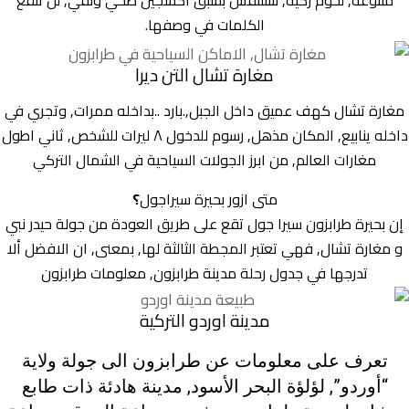
الكلمات في وصفها.
مغارة تشال التن ديرا
مغارة تشال كهف عميق داخل الجبل,.بارد ..بداخله ممرات, وتجري في
داخله ينابيع, المكان مذهل, رسوم للدخول ٨ ليرات للشخص, ثاني اطول
مغارات العالم, من ابرز الجولات السياحية في الشمال التركي
متى ازور بحيرة سيراجول
؟
إن بحيرة طرابزون سيرا جول تقع على طريق العودة من جولة حيدر نبي
و مغارة تشال, فهي تعتبر المجطة الثالثة لها, بمعنى, ان الافضل ألا
تدرجها في جدول رحلة مدينة طرابزون, معلومات طرابزون
مدينة اوردو التركية
تعرف على معلومات عن طرابزون الى جولة ولاية
“أوردو”, لؤلؤة البحر الأسود, مدينة هادئة ذات طابع