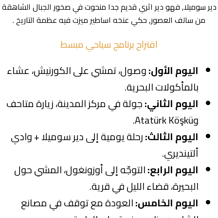
دير سوميلا, فهو دير اثري قديم جدا منحوت في صخور الجبال الشاهقة
من سالف العصور, حكي عنخه اساطير ميزت فيه عظمة التاريخ .
اقتراح برنامج سياحي مبسط
اليوم الأول:
وصول، تمشي على الكورنيش، عشاء
بالمأكولات البحرية.
اليوم الثاني:
جولة في مركز المدينة، زيارة متاحف
وAtatürk Köşkü.
اليوم الثالث:
رحلة يومية إلى دير سوميلا + وادي
ألتينديري.
اليوم الرابع:
التوجّه إلى أوزونغول، المشي حول
البحيرة، قضاء الليل في قرية.
اليوم الخامس:
العودة مع توقف في مصانع