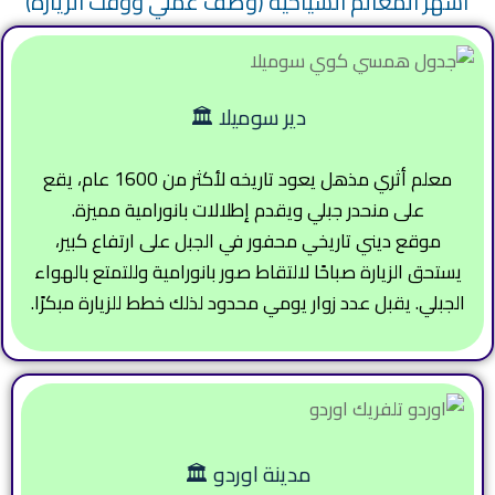
أشهر المعالم السياحية (وصف عملي ووقت الزيارة)
دير سوميلا 🏛️
معلم أثري مذهل يعود تاريخه لأكثر من 1600 عام، يقع
على منحدر جبلي ويقدم إطلالات بانورامية مميزة.
موقع ديني تاريخي محفور في الجبل على ارتفاع كبير،
يستحق الزيارة صباحًا لالتقاط صور بانورامية وللتمتع بالهواء
الجبلي. يقبل عدد زوار يومي محدود لذلك خطط للزيارة مبكرًا.
مدينة اوردو 🏛️