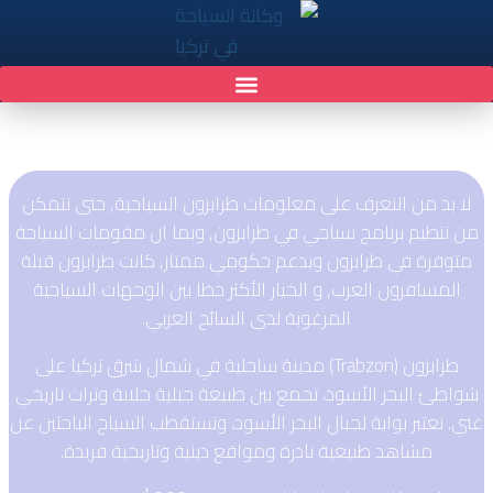
معلومات طرابزون السياحية
لا بد من التعرف على معلومات طرابزون السياحية, حتى نتمكن
من تنظيم برنامج سياحي في طرابزون, وبما ان مقومات السياحة
متوفرة في طرابزون وبدعم حكومي ممتاز, كانت طرابزون قبلة
المسافرون العرب, و الخيار الأكثر حظا بين الوجهات السياحية
المرغوبة لدى السائح العربي.
طرابزون (Trabzon) مدينة ساحلية في شمال شرق تركيا على
شواطئ البحر الأسود، تجمع بين طبيعة جبلية خلابة وتراث تاريخي
غني. تعتبر بوابة لجبال البحر الأسود، وتستقطب السياح الباحثين عن
مشاهد طبيعية نادرة ومواقع دينية وتاريخية فريدة.