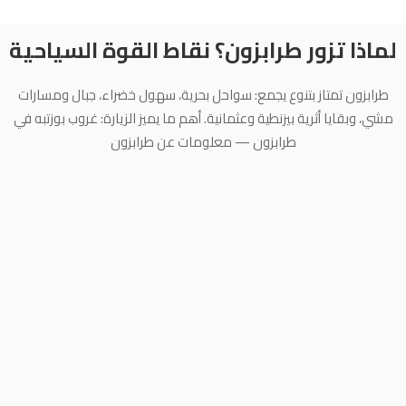
لماذا تزور طرابزون؟ نقاط القوة السياحية
طرابزون تمتاز بتنوع يجمع: سواحل بحرية، سهول خضراء، جبال ومسارات
مشي، وبقايا أثرية بيزنطية وعثمانية. أهم ما يميز الزيارة: غروب بوزتبه في
طرابزون — معلومات عن طرابزون