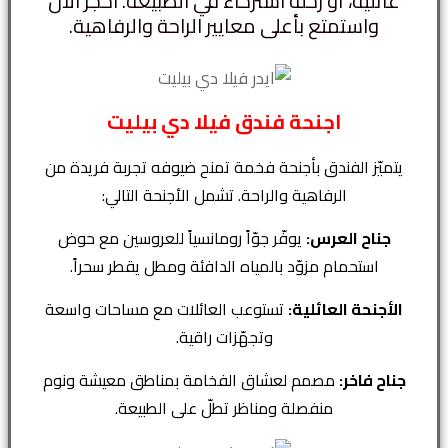
عائلية، أو رحلة استرخاء في الطبيعة. احجز الآن
واستمتع بأعلى معايير الراحة والرفاهية.
اجنحة فندق فيلا دي بيليت
يتميّز الفندق بأجنحة فخمة تمنح ضيوفه تجربة فريدة من
الرفاهية والراحة. تشمل الأجنحة التالي:
جناح العرس:
يوفّر جوّاً رومانسياً للعروسين مع حوض
استحمام مزوّد بالمياه الدافئة ومطل يقطر سحراً.
الأجنحة العائلية:
تستوعب العائلات مع مساحات واسعة
وتجهّزات راقية.
جناح فاخر:
مصمم لعشاق الفخامة بمناطق معيشة ونوم
منفصلة ومناظر تطلّ على الطبيعة.