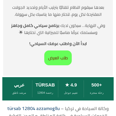
بعدها سيقوم النظام تلقائيًا بترتيب الأيام وتحديد الجولات
المقترحة لكل يوم، لتختار منها ما يناسبك بكل سهولة.
وفي النهاية… سيكون لديك
برنامج سياحي كامل وجاهز
وسنسلمك عرضًا مناسبًا للميزانية التي تختارها 🌟
ابدأ الآن واطلب عرضك السياحي!
طلب العرض
+500
4.9 ★
TÜRSAB
عربي
رحلة منجزة
تقييم جوجل
رخصة 12804
مرشد ناطق
türsab 12804 azzamogllu
وكالة السياحة في تركيا –
الخدمات السياحية في كافة المناطق و المدن التركية