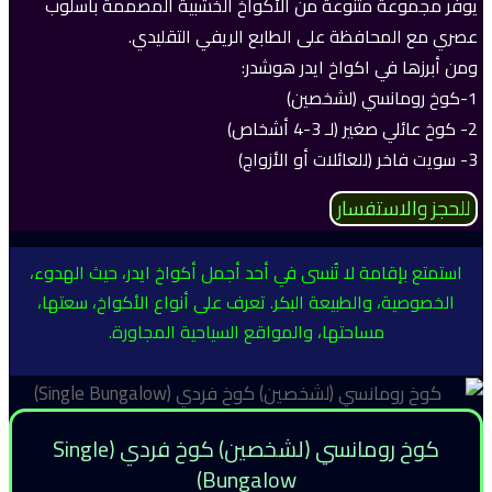
يوفر مجموعة متنوعة من الأكواخ الخشبية المصممة بأسلوب
عصري مع المحافظة على الطابع الريفي التقليدي.
ومن أبرزها في اكواخ ايدر هوشدر:
1-كوخ رومانسي (لشخصين)
2- كوخ عائلي صغير (لـ 3-4 أشخاص)
3- سويت فاخر (للعائلات أو الأزواج)
للحجز والاستفسار
استمتع بإقامة لا تُنسى في أحد أجمل أكواخ ايدر، حيث الهدوء،
الخصوصية، والطبيعة البكر. تعرف على أنواع الأكواخ، سعتها،
مساحتها، والمواقع السياحية المجاورة.
كوخ رومانسي (لشخصين) كوخ فردي (Single
Bungalow)