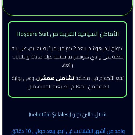
الأماكن السياحية القريبة من Hoşdere Suit
اكواخ ايدر هوشدر تبعد 2 كم من مركز قرية ايدر، على تلة
مطلة على وادي هوشدر، ما يمنحه عزلة هادئة وإطلالات
رائعة.
تقع الأكواخ في منطقة
تشاملي همشين
، وهي بوابة
للعديد من المعالم الطبيعية الخلابة، مثل:
شلال جالين تولو (Gelintülü Şelalesi)
واحد من أشهر الشلالات في ايدر، يبعد حوالي 10 دقائق