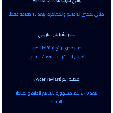
وادي فارتينا (Fırtına Deresi)
مثالي لمحبي الرافتينغ والمغامرة، يبعد 15 دقيقة فقط.
جسر عثمانلي التاريخي
جسر حجري رائع لالتقاط الصور
اكواخ ايدر هوشدر يبعد 7 دقائق.
هضبة آيدر (Ayder Yaylası)
تبعد
27.9
كم،
مشهورة
بالينابيع
الحارة
والمناظر
الجبلية