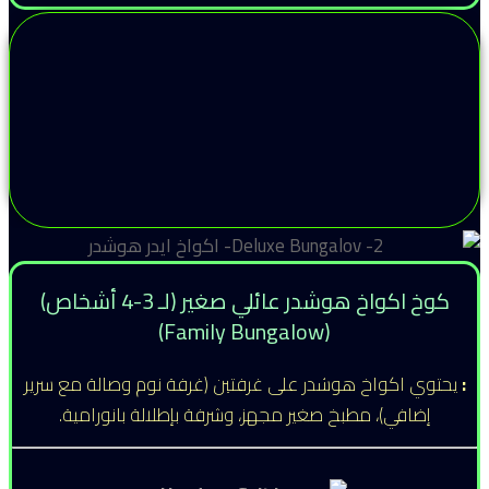
كوخ اكواخ هوشدر عائلي صغير (لـ 3-4 أشخاص)
(Family Bungalow)
:
يحتوي اكواخ هوشدر على غرفتين (غرفة نوم وصالة مع سرير
إضافي)، مطبخ صغير مجهز، وشرفة بإطلالة بانورامية.