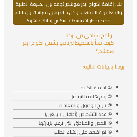
لك، إقامة اكواخ ايدر هوشدر تجمع بين الطبيعة الخلابة
والمغامرات الممتعة، وكل ذلك وفق ميزانيتك ورغباتك.
فقط بخطوات بسيطة ستكون رحلتك جاهزة!
برنامج سياحي في تركيا
كيف نبدأ بالتخطيط لبرنامج يشمل اكواخ ايدر
هوشدر؟
زودنا بالبيانات التالية:
① اسمك الكريم
② رقم هاتف للتواصل
③ تاريخ الوصول والمغادرة
④ عدد الأشخاص (أطفال + بالغين)
⑤ المدن والمناطق التي ترغب بزيارتها
⑥ ثم اضغط على إنشاء الطلب