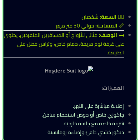
🧍‍♂️
السعة:
شخصان
📏
المساحة:
حوالي 30 متر مربع
🛏
الوصف:
مثالي للأزواج أو المسافرين المنفردين. يحتوي
على غرفة نوم مريحة، حمام خاص، وتراس مطل على
الطبيعة.
المميزات:
إطلالة مباشرة على النهر.
جاكوزي خاص أو حوض استحمام ساخن.
شرفة خاصة مع جلسة خارجية.
ديكور خشبي دافئ وإضاءة رومانسية