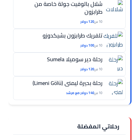
شلال بالوفيت جولة خاصة من
طرابزون
10 س
120 دولار
تلفريك طرابزون بشيكدوزو
10 س
100 دولار
رحلة دير سوميلا Sumela
10 س
120 دولار
رحلة بحيرة ليمني (Limeni Gölü)
10 س
140 دولار مع مرشد
رحلاتي المفضلة