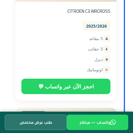
CITROEN C3 AIRCROSS
2025/2026
5 مقاعد
👤
3 حقائب
🧳
ديزل
⛽
اوتوماتيك
⚙️
احجز الآن عبر واتساب 💬
$75
SUV
لليوم
واتساب — مباشر
طلب عرض مخصص