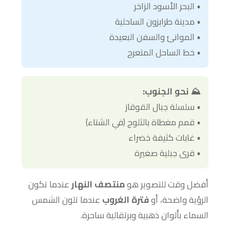
• البحر الأسود الزاخر
• مدينة طرابزون الساحلية
• الموانئ والسفن البعيدة
• خط الساحل المتعرج
⛰️ نحو الجنوب:
• سلسلة جبال القوقاز
• قمم مغطاة بالثلوج (في الشتاء)
• غابات كثيفة خضراء
• قرى جبلية صغيرة
أفضل وقت للتصوير هو
منتصف النهار
عندما تكون
الرؤية واضحة، أو
فترة الغروب
عندما تلون الشمس
السماء بألوان ذهبية وبرتقالية ساحرة.