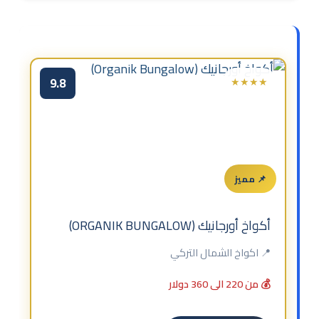
9.8
★★★★
📌 مميز
أكواخ أورجانيك (ORGANIK BUNGALOW)
📍 اكواخ الشمال التركي
💰 من 220 الى 360 دولار