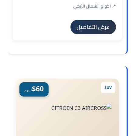
📍 اكواخ الشمال التركي
عرض التفاصيل
$60
SUV
لليوم