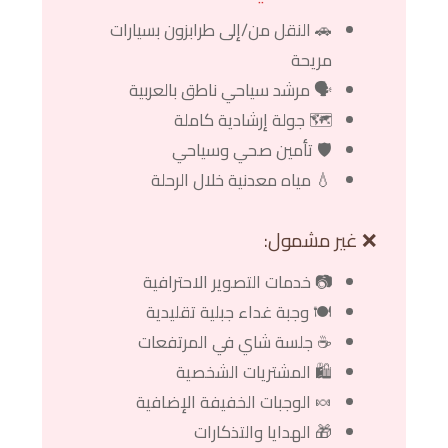
🚗 النقل من/إلى طرابزون بسيارات
مريحة
🗣️ مرشد سياحي ناطق بالعربية
🗺️ جولة إرشادية كاملة
🛡️ تأمين صحي وسياحي
💧 مياه معدنية خلال الرحلة
❌ غير مشمول:
📷 خدمات التصوير الاحترافية
🍽️ وجبة غداء جبلية تقليدية
☕ جلسة شاي في المرتفعات
🛍️ المشتريات الشخصية
🍬 الوجبات الخفيفة الإضافية
🎁 الهدايا والتذكارات