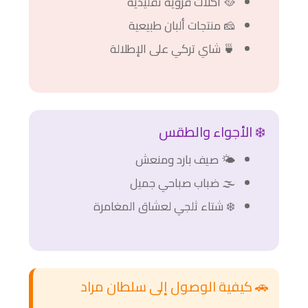
🥘 أكلات قروية تقليدية
🧀 منتجات ألبان طبيعية
🍵 شاي تركي على الإطلالة
❄️ الأجواء والطقس
🌤️ صيف بارد ومنعش
🌫️ ضباب صباحي جميل
❄️ شتاء ثلجي لعشاق المغامرة
🚗 كيفية الوصول إلى سلطان مراد