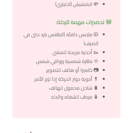
💸 البقشيش (اختياري)
🎒 تحضيرات مهمة للرحلة:
🧥 ملابس دافئة (الطقس بارد حتى في
الصيف)
👟 أحذية مريحة للمشي
🌞 نظارة شمسية وواقي شمس
📷 كاميرا أو هاتف للتصوير
💊 أدوية دوار الحركة إذا لزم الأمر
🔋 شاحن محمول للهاتف
🧴 مرطب للشفاه والجلد