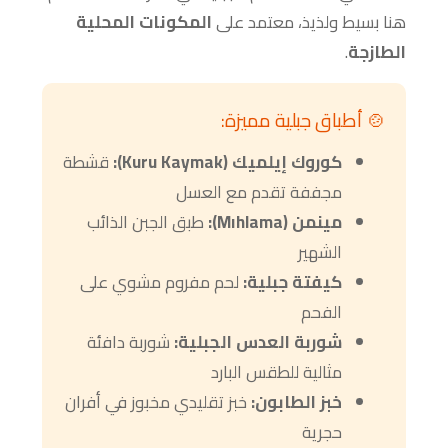
هنا بسيط ولذيذ، معتمد على
المكونات المحلية
الطازجة
.
🍲 أطباق جبلية مميزة:
كوروك إيلميك (Kuru Kaymak):
قشطة
مجففة تقدم مع العسل
مينمن (Mıhlama):
طبق الجبن الذائب
الشهير
كيفتة جبلية:
لحم مفروم مشوي على
الفحم
شوربة العدس الجبلية:
شوربة دافئة
مثالية للطقس البارد
خبز الطابون:
خبز تقليدي مخبوز في أفران
حجرية