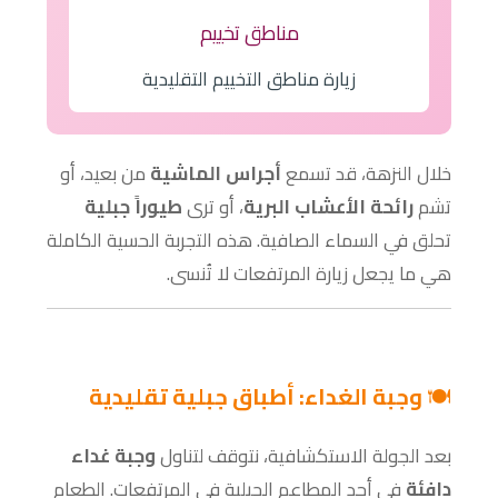
مناطق تخييم
زيارة مناطق التخييم التقليدية
خلال النزهة، قد تسمع
أجراس الماشية
من بعيد، أو
تشم
رائحة الأعشاب البرية
، أو ترى
طيوراً جبلية
تحلق في السماء الصافية. هذه التجربة الحسية الكاملة
هي ما يجعل زيارة المرتفعات لا تُنسى.
🍽️
وجبة الغداء: أطباق جبلية تقليدية
بعد الجولة الاستكشافية، نتوقف لتناول
وجبة غداء
دافئة
في أحد المطاعم الجبلية في المرتفعات. الطعام