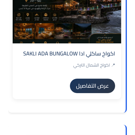
اكواخ ساكلي ادا SAKLI ADA BUNGALOW
📍 اكواخ الشمال التركي
عرض التفاصيل