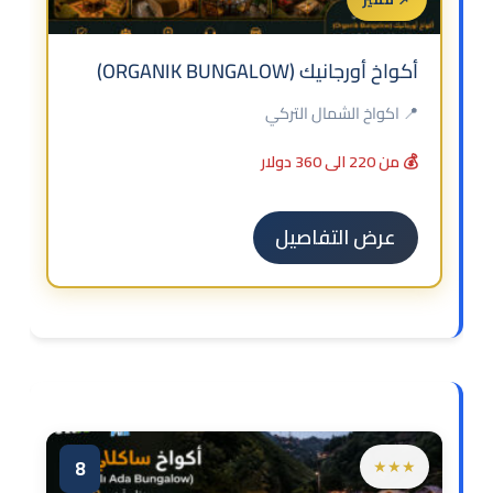
أكواخ أورجانيك (ORGANIK BUNGALOW)
📍 اكواخ الشمال التركي
💰 من 220 الى 360 دولار
عرض التفاصيل
8
★★★