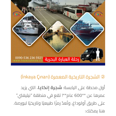
② الشجرة التاريخية المعمرة (İnkaya Çınarı)
أول محطة على اليابسة:
شجرة إنكايا
، التي يزيد
عمرها عن **600 عام**! تقع في منطقة “نيليفتي”
على طريق أولوداغ، وتُعدّ رمزًا طبيعيًا وتاريخيًا لبورصة.
هنا يمكنك: