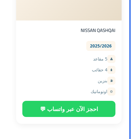
NISSAN QASHQAI
2025/2026
5 مقاعد
👤
4 حقائب
🧳
بنزين
⛽
اوتوماتيك
⚙️
احجز الآن عبر واتساب 💬