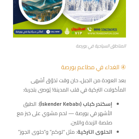
المناطق السياحية في بورصة
④ الغداء في مطاعم بورصة
بعد العودة من الجبل، حان وقت تذوّق أشهى
المأكولات التركية في قلب المدينة! يُوصى بتجربة:
إسكندر كباب (İskender Kebabı)
: الطبق
الأشهر في بورصة — لحم مشوي على خبز مع
صلصة الزبدة واللبن.
الحلوى التركية
: مثل “لوكم” و”حلوى الجوز”