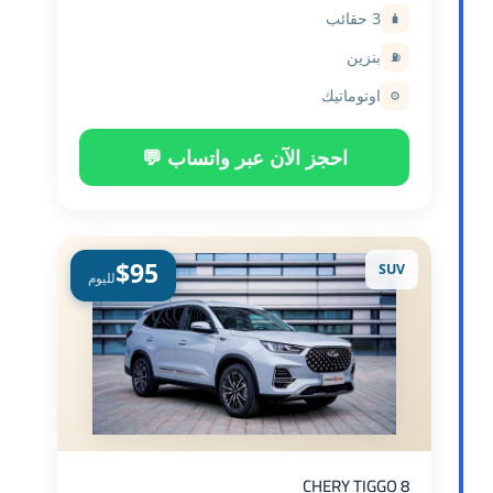
3 حقائب
🧳
بنزين
⛽
اوتوماتيك
⚙️
احجز الآن عبر واتساب 💬
$95
SUV
لليوم
CHERY TIGGO 8