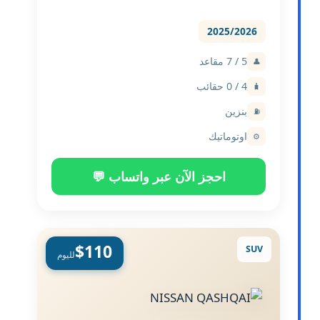
2025/2026
5 / 7 مقاعد
👤
4 / 0 حقائب
🧳
بنزين
⛽
اوتوماتيك
⚙️
احجز الآن عبر واتساب 💬
$110
SUV
لليوم