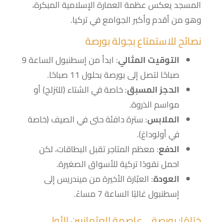
المسجد يعكس عظمة العمارة الإسلامية المبكرة،
وهو من أقدم وأكبر الجوامع في تركيا.
نصائح للاستمتاع بجولة بورصة
التوقيت المثالي
: ابدأ من إسطنبول الساعة 9
صباحًا لتصل إلى بورصة بحلول 11 صباحًا.
الحجز المسبق
: خاصة في الشتاء (للتزلج) أو
مواسم الذروة.
الملابس
: سترة دافئة حتى في الصيف (خاصة
في أولوداغ).
الدفع
: معظم المتاجر تقبل البطاقات، لكن
احمل نقودًا تركية للأسواق الصغيرة.
العودة
: العبّارة الأخيرة من ميندريس إلى
إسطنبول غالبًا الساعة 7 مساءً.
ختامًا: بورصة… عاصمة العثمانيين الأولى