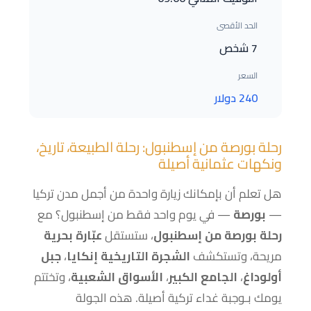
الحد الأقصى
7 شخص
السعر
240 دولار
رحلة بورصة من إسطنبول: رحلة الطبيعة، تاريخ،
ونكهات عثمانية أصيلة
هل تعلم أن بإمكانك زيارة واحدة من أجمل مدن تركيا
—
بورصة
— في يوم واحد فقط من إسطنبول؟ مع
رحلة بورصة من إسطنبول
، ستستقل
عبّارة بحرية
مريحة، وتستكشف
الشجرة التاريخية إنكايا
،
جبل
أولوداغ
،
الجامع الكبير
،
الأسواق الشعبية
، وتختتم
يومك بـوجبة غداء تركية أصيلة. هذه الجولة