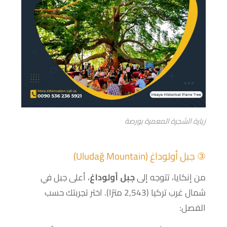
زيارة الشجرة المعمرة بورصة
③ جبل أولوداغ (Uludağ Mountain)
من إنكايا، تتوجه إلى
جبل أولوداغ
، أعلى جبل في
شمال غرب تركيا (2,543 مترًا). اختر تجربتك حسب
الفصل: