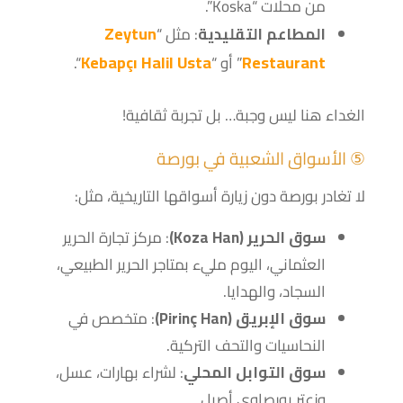
من محلات “Koska”.
Zeytun
المطاعم التقليدية
: مثل “
Kebapçı Halil Usta
Restaurant
” أو “
“.
الغداء هنا ليس وجبة… بل تجربة ثقافية!
⑤ الأسواق الشعبية في بورصة
لا تغادر بورصة دون زيارة أسواقها التاريخية، مثل:
سوق الحرير (Koza Han)
: مركز تجارة الحرير
العثماني، اليوم مليء بمتاجر الحرير الطبيعي،
السجاد، والهدايا.
سوق الإبريق (Pirinç Han)
: متخصص في
النحاسيات والتحف التركية.
سوق التوابل المحلي
: لشراء بهارات، عسل،
وزعتر بورصاوي أصيل.