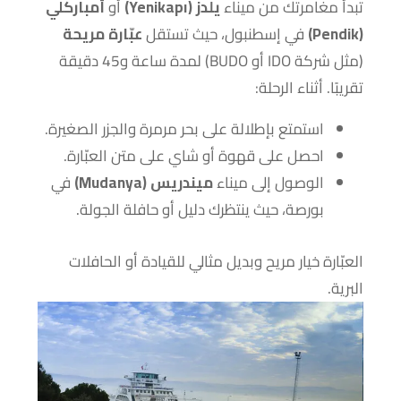
تبدأ مغامرتك من ميناء
يلدز (Yenikapı)
أو
أمباركلي
(Pendik)
في إسطنبول، حيث تستقل
عبّارة مريحة
(مثل شركة IDO أو BUDO) لمدة ساعة و45 دقيقة
تقريبًا. أثناء الرحلة:
استمتع بإطلالة على بحر مرمرة والجزر الصغيرة.
احصل على قهوة أو شاي على متن العبّارة.
الوصول إلى ميناء
ميندريس (Mudanya)
في
بورصة، حيث ينتظرك دليل أو حافلة الجولة.
العبّارة خيار مريح وبديل مثالي للقيادة أو الحافلات
البرية.