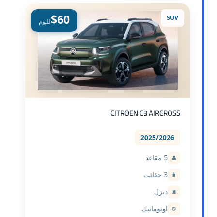
$60
SUV
لليوم
CITROEN C3 AIRCROSS
2025/2026
5 مقاعد
👤
3 حقائب
🧳
ديزل
⛽
اوتوماتيك
⚙️