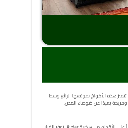
. تتميز هذه الأكواخ بموقعها الرائع وسط
ة ومريحة بعيدًا عن ضوضاء المدن.
تقع فيلا Ayder Freedome على بعد 17 دقيقة سيراً على الأقدام من شلال Gelin Tülü وعلى بعد 25 دقيقة سيراً على الأقدام من هضبة Ayder. توفر الفيلا