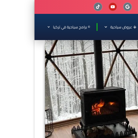
📳 عروض سياحية
© برامج سياحية في تركيا